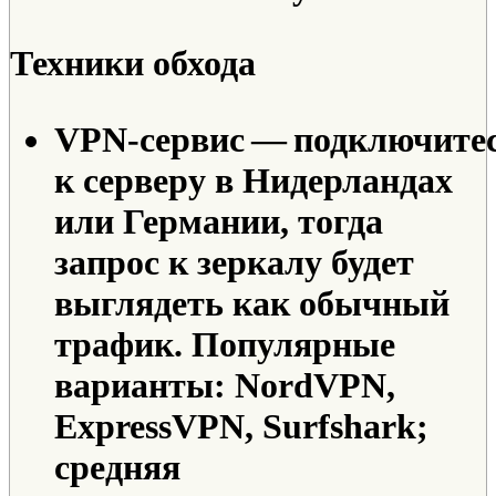
Техники обхода
VPN‑сервис
— подключите
к серверу в Нидерландах
или Германии, тогда
запрос к зеркалу будет
выглядеть как обычный
трафик. Популярные
варианты:
NordVPN
,
ExpressVPN
,
Surfshark
;
средняя