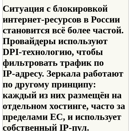
Ситуация с блокировкой
интернет‑ресурсов в России
становится всё более частой.
Провайдеры используют
DPI‑технологию, чтобы
фильтровать трафик по
IP‑адресу. Зеркала работают
по другому принципу:
каждый из них размещён на
отдельном хостинге, часто за
пределами ЕС, и использует
собственный IP‑пул.