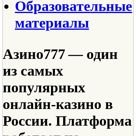
Образовательные
материалы
Азино777 — один
из самых
популярных
онлайн‑казино в
России. Платформа