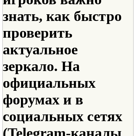
знать, как быстро
проверить
актуальное
зеркало. На
официальных
форумах и в
социальных сетях
(Telegram‑каналы