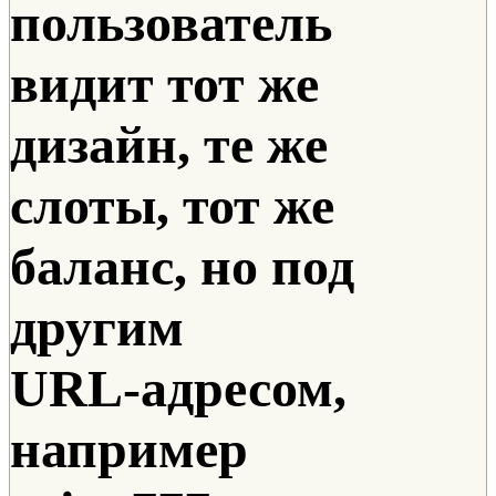
пользователь
видит тот же
дизайн, те же
слоты, тот же
баланс, но под
другим
URL‑адресом,
например