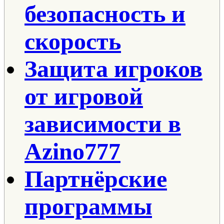
безопасность и
скорость
Защита игроков
от игровой
зависимости в
Azino777
Партнёрские
программы