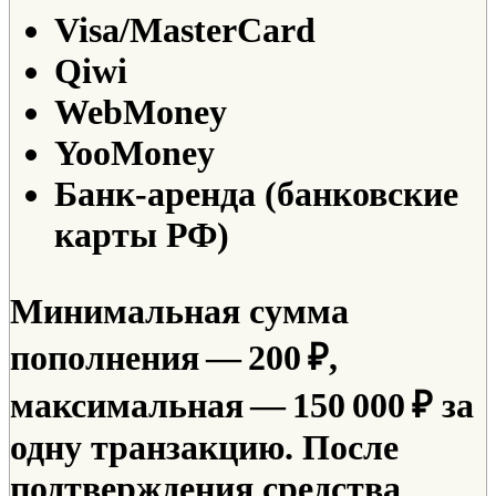
Visa/MasterCard
Qiwi
WebMoney
YooMoney
Банк‑аренда
(банковские
карты РФ)
Минимальная сумма
пополнения — 200 ₽,
максимальная — 150 000 ₽ за
одну транзакцию. После
подтверждения средства