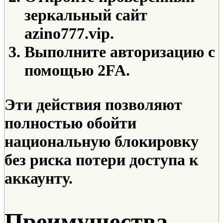
зеркальный сайт
azino777.vip
.
Выполните авторизацию с
помощью 2FA.
Эти действия позволяют
полностью обойти
национальную блокировку
без риска потери доступа к
аккаунту.
Преимущества