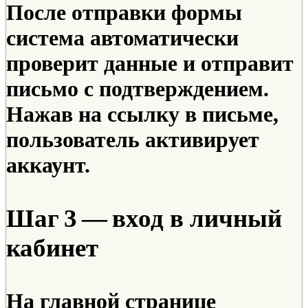
После отправки формы
система автоматически
проверит данные и отправит
письмо с подтверждением.
Нажав на ссылку в письме,
пользователь активирует
аккаунт.
Шаг 3 — вход в личный
кабинет
На главной странице