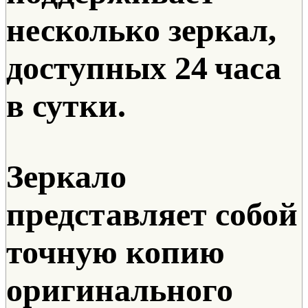
несколько зеркал,
доступных 24 часа
в сутки.
Зеркало
представляет собой
точную копию
оригинального